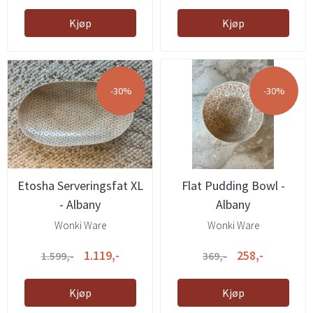
Kjøp
Kjøp
-30%
-30%
Etosha Serveringsfat XL
Flat Pudding Bowl -
- Albany
Albany
Wonki Ware
Wonki Ware
1.119,-
258,-
1.599,-
369,-
Kjøp
Kjøp