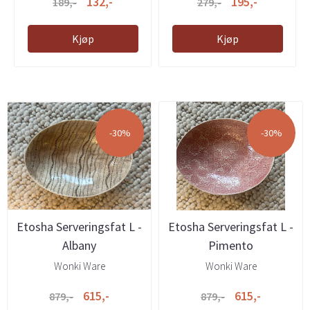
132,-
195,-
189,-
279,-
Kjøp
Kjøp
-30%
-30%
Etosha Serveringsfat L -
Etosha Serveringsfat L -
Albany
Pimento
Wonki Ware
Wonki Ware
615,-
615,-
879,-
879,-