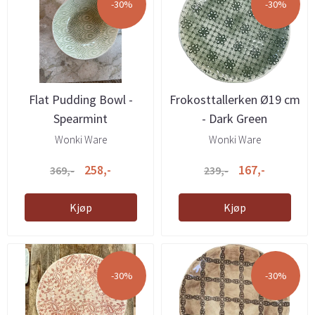
-30%
-30%
Flat Pudding Bowl -
Frokosttallerken Ø19 cm
Spearmint
- Dark Green
Wonki Ware
Wonki Ware
258,-
167,-
369,-
239,-
Kjøp
Kjøp
-30%
-30%