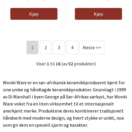
Kjøp
Kjøp
1
2
3
4
Neste >>
Viser
1
til
16
(av
52
produkter)
Wonki Ware er en sør-afrikansk keramikkprodusent kjent for
sine unike og håndlagde keramikkprodukter. Grunnlagt i 1999
av Di Marshall i byen George på Sør-Afrikas sørkyst, har Wonki
Ware vokst fra en liten virksomhet til et internasjonalt
anerkjent merke. Produktene deres kombinerer tradisjonelt
håndverk med moderne design, og hvert stykke er unikt, noe
som gir dem en spesiell sjarm og karakter.