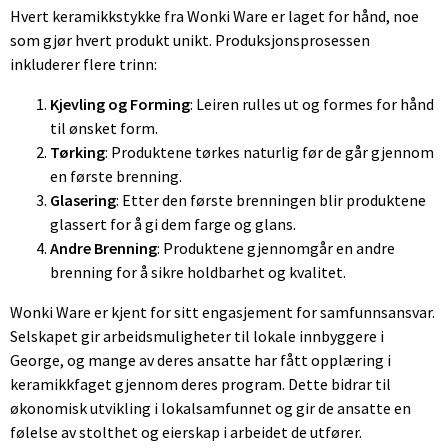
Hvert keramikkstykke fra Wonki Ware er laget for hånd, noe
som gjør hvert produkt unikt. Produksjonsprosessen
inkluderer flere trinn:
Kjevling og Forming
: Leiren rulles ut og formes for hånd
til ønsket form.
Tørking
: Produktene tørkes naturlig før de går gjennom
en første brenning.
Glasering
: Etter den første brenningen blir produktene
glassert for å gi dem farge og glans.
Andre Brenning
: Produktene gjennomgår en andre
brenning for å sikre holdbarhet og kvalitet.
Wonki Ware er kjent for sitt engasjement for samfunnsansvar.
Selskapet gir arbeidsmuligheter til lokale innbyggere i
George, og mange av deres ansatte har fått opplæring i
keramikkfaget gjennom deres program. Dette bidrar til
økonomisk utvikling i lokalsamfunnet og gir de ansatte en
følelse av stolthet og eierskap i arbeidet de utfører.