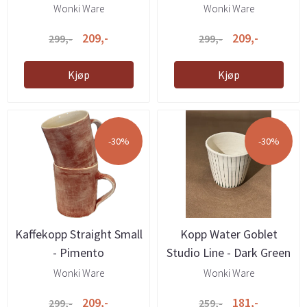
Wonki Ware
Wonki Ware
209,-
209,-
299,-
299,-
Kjøp
Kjøp
-30%
-30%
Kaffekopp Straight Small
Kopp Water Goblet
- Pimento
Studio Line - Dark Green
Wonki Ware
Wonki Ware
209,-
181,-
299,-
259,-