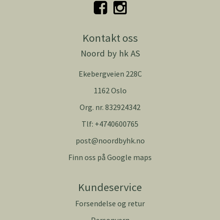
Kontakt oss
Noord by hk AS
Ekebergveien 228C
1162 Oslo
Org. nr. 832924342
Tlf:
+4740600765
post@noordbyhk.no
Finn oss på Google maps
Kundeservice
Forsendelse og retur
Personvern