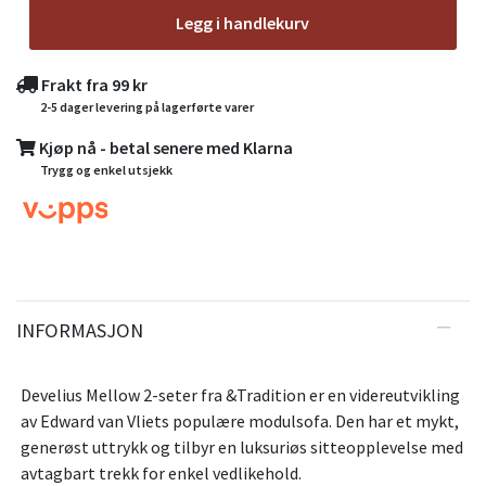
Legg i handlekurv
Frakt fra 99 kr
2-5 dager levering på lagerførte varer
Kjøp nå - betal senere med Klarna
Trygg og enkel utsjekk
INFORMASJON
Develius Mellow 2-seter fra &Tradition er en videreutvikling
av Edward van Vliets populære modulsofa. Den har et mykt,
generøst uttrykk og tilbyr en luksuriøs sitteopplevelse med
avtagbart trekk for enkel vedlikehold.