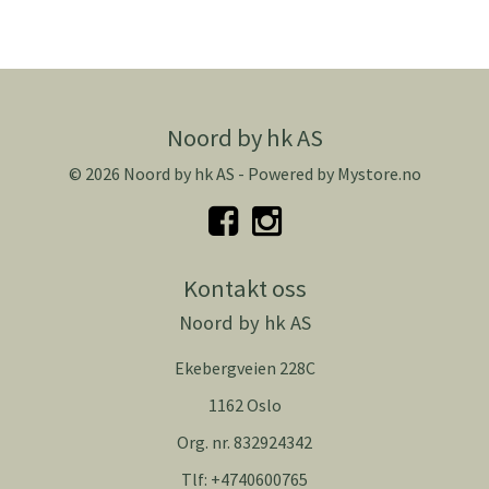
Noord by hk AS
© 2026 Noord by hk AS - Powered by
Mystore.no
Kontakt oss
Noord by hk AS
Ekebergveien 228C
1162 Oslo
Org. nr. 832924342
Tlf:
+4740600765