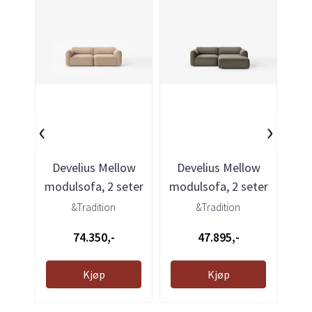
‹
›
Develius Mellow
Develius Mellow
D
modulsofa, 2 seter
modulsofa, 2 seter
mod
- Karakorum ...
med sjeselong ...
-
&Tradition
&Tradition
74.350,-
47.895,-
Kjøp
Kjøp