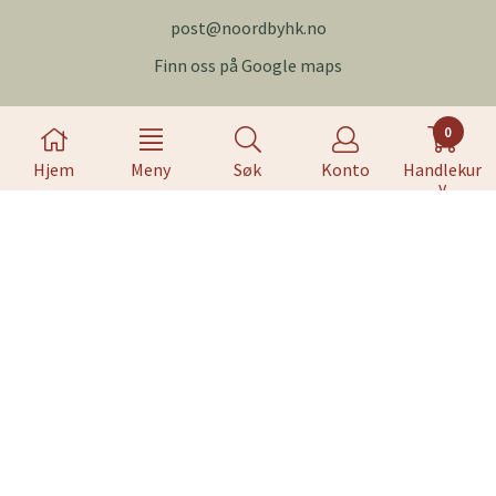
post@noordbyhk.no
Finn oss på Google maps
Kundeservice
0
Forsendelse og retur
Hjem
Meny
Søk
Konto
Handlekur
v
Personvern
Om oss
Salgsbetingelser
Nyhetsbrev
Meld deg på nyhetsbrevet vårt for å få oppdateringer fra
oss.
Abonner på nyhetsbrev