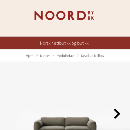
Norsk nettbutikk og butikk
Hjem
Møbler
Modulsofaer
Develius Mellow