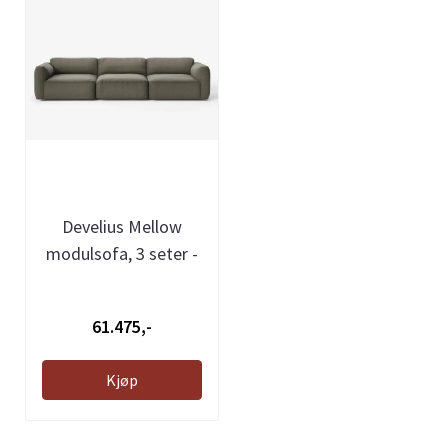
Develius Mellow
modulsofa, 3 seter -
Barnum 08, ...
61.475,-
Kjøp