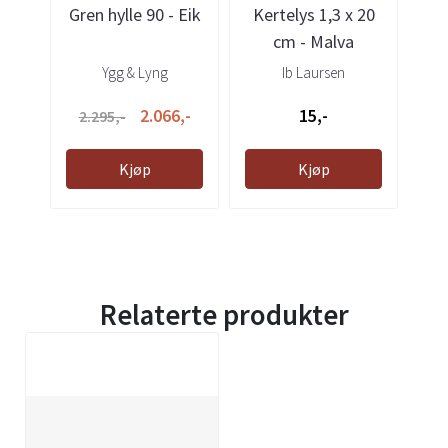
Gren hylle 90 - Eik
Kertelys 1,3 x 20
Ke
cm - Malva
Ygg & Lyng
Ib Laursen
2.066,-
15,-
2.295,-
Kjøp
Kjøp
Relaterte produkter