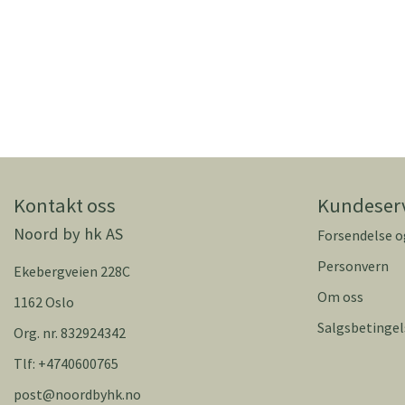
Kontakt oss
Kundeser
Noord by hk AS
Forsendelse o
Personvern
Ekebergveien 228C
Om oss
1162 Oslo
Salgsbetingel
Org. nr. 832924342
Tlf:
+4740600765
post@noordbyhk.no