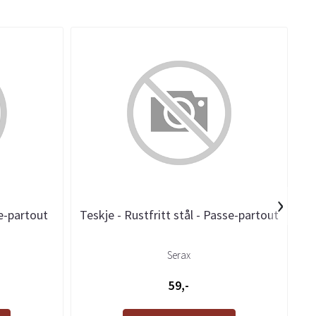
›
se-partout
Teskje - Rustfritt stål - Passe-partout
Serax
59,-