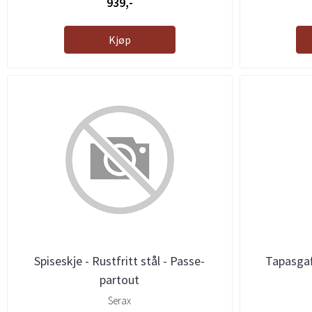
939,-
Kjøp
Spiseskje - Rustfritt stål - Passe-
Tapasgaf
partout
Serax