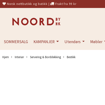
Norsk nettbutikk og butikk
|
Frakt fra 99 kr
SOMMERSALG
KAMPANJER
Utendørs
Møbler
Hjem
Interiør
Servering & Borddekking
Bestikk