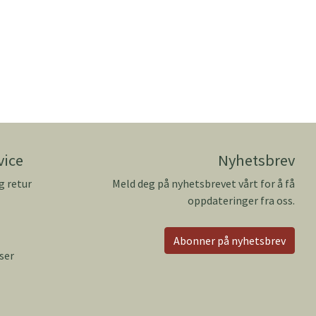
vice
Nyhetsbrev
g retur
Meld deg på nyhetsbrevet vårt for å få
oppdateringer fra oss.
Abonner på nyhetsbrev
ser