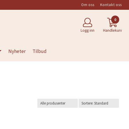
Om oss
Kontakt oss
0
Logg inn
Handlekurv
Nyheter
Tilbud