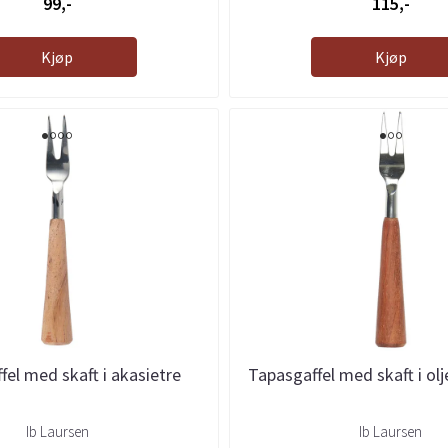
99,-
115,-
Kjøp
Kjøp
fel med skaft i akasietre
Tapasgaffel med skaft i olj
Ib Laursen
Ib Laursen