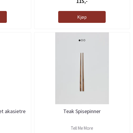
115,-
Kjøp
et akasietre
Teak Spisepinner
Tell Me More