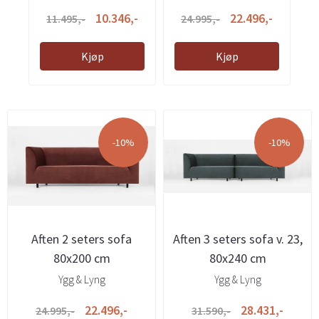
10.346,-
22.496,-
11.495,-
24.995,-
Kjøp
Kjøp
-10%
-10%
Aften 2 seters sofa
Aften 3 seters sofa v. 23,
80x200 cm
80x240 cm
Ygg & Lyng
Ygg & Lyng
22.496,-
28.431,-
24.995,-
31.590,-