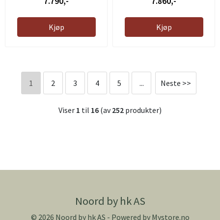
7.790,-
7.860,-
Kjøp
Kjøp
1
2
3
4
5
...
Neste >>
Viser
1
til
16
(av
252
produkter)
Noord by hk AS
© 2026 Noord by hk AS - Powered by
Mystore.no