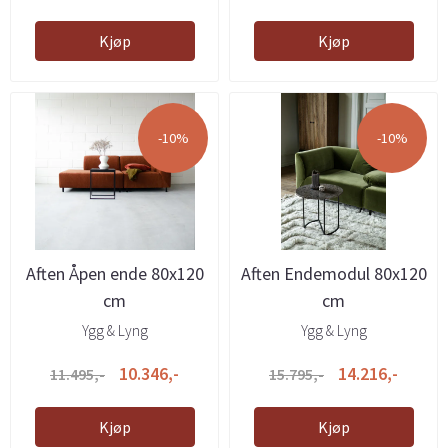
Kjøp
Kjøp
-10%
-10%
Aften Åpen ende 80x120
Aften Endemodul 80x120
cm
cm
Ygg & Lyng
Ygg & Lyng
10.346,-
14.216,-
11.495,-
15.795,-
Kjøp
Kjøp