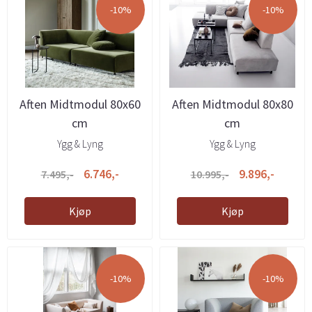
-10%
-10%
Aften Midtmodul 80x60
Aften Midtmodul 80x80
cm
cm
Ygg & Lyng
Ygg & Lyng
6.746,-
9.896,-
7.495,-
10.995,-
Kjøp
Kjøp
-10%
-10%