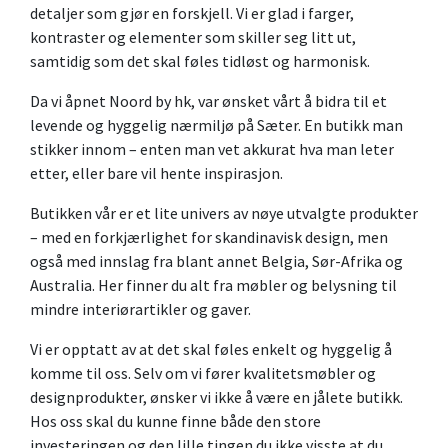
detaljer som gjør en forskjell. Vi er glad i farger,
kontraster og elementer som skiller seg litt ut,
samtidig som det skal føles tidløst og harmonisk.
Da vi åpnet Noord by hk, var ønsket vårt å bidra til et
levende og hyggelig nærmiljø på Sæter. En butikk man
stikker innom – enten man vet akkurat hva man leter
etter, eller bare vil hente inspirasjon.
Butikken vår er et lite univers av nøye utvalgte produkter
– med en forkjærlighet for skandinavisk design, men
også med innslag fra blant annet Belgia, Sør-Afrika og
Australia. Her finner du alt fra møbler og belysning til
mindre interiørartikler og gaver.
Vi er opptatt av at det skal føles enkelt og hyggelig å
komme til oss. Selv om vi fører kvalitetsmøbler og
designprodukter, ønsker vi ikke å være en jålete butikk.
Hos oss skal du kunne finne både den store
investeringen og den lille tingen du ikke visste at du