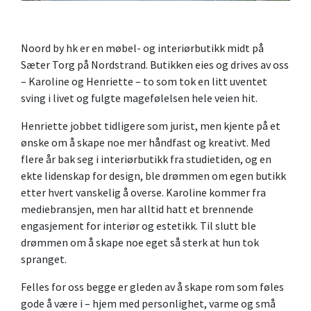
Noord by hk er en møbel- og interiørbutikk midt på
Sæter Torg på Nordstrand. Butikken eies og drives av oss
– Karoline og Henriette – to som tok en litt uventet
sving i livet og fulgte magefølelsen hele veien hit.
Henriette jobbet tidligere som jurist, men kjente på et
ønske om å skape noe mer håndfast og kreativt. Med
flere år bak seg i interiørbutikk fra studietiden, og en
ekte lidenskap for design, ble drømmen om egen butikk
etter hvert vanskelig å overse. Karoline kommer fra
mediebransjen, men har alltid hatt et brennende
engasjement for interiør og estetikk. Til slutt ble
drømmen om å skape noe eget så sterk at hun tok
spranget.
Felles for oss begge er gleden av å skape rom som føles
gode å være i – hjem med personlighet, varme og små