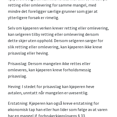
retting eller omlevering for samme mangel, med
mindre det foreligger særlige grunner som gjør at
ytterligere forsøk er rimelig.
Selv om kjøperen verken krever retting eller omlevering,
kan selgeren tilby retting eller omlevering dersom
dette skjer uten opphold. Dersom selgeren sørger for
slik retting eller omlevering, kan kjøperen ikke kreve
prisavslag eller heving.
Prisavslag: Dersom mangelen ikke rettes eller
omleveres, kan kjøperen kreve forholdsmessig
prisavslag.
Heving: I stedet for prisavslag kan kjøperen heve
avtalen, unntatt når mangelen er uvesentlig.
Erstatning: Kjøperen kan også kreve erstatning for
økonomisk tap han eller hun lider som følge av at varen
har en mangel jf. forbrukerkjøpslovens § 33.