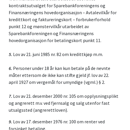
kontraktsutvalget for Sparebankforeningens og
Finansnæringens hovedorganisasjon – Avtalevilkår for
kredittkort og faktureringskort – forbrukerforhold
punkt 12 og mønstervilkår utarbeidet av
Sparebankforeningen og Finansnæringens
hovedorganisasjon for betalingskort punkt 11.
5.
Lov av 21. juni 1985 nr. 82 om kredittkjøp m.m.
6.
Personer under 18 år kan kun betale på de nevnte
måter ettersom de ikke kan stifte gjeld jf. lov av 22.
april 1927 om vergemål for umyndige (vgml.) § 2.
7.
Lov av 21. desember 2000 nr. 105 om opplysningsplikt
og angrerett m.v. ved fjernsalg og salg utenfor fast
utsalgssted (angrerettloven).
9.
Lov av 17. desember 1976 nr. 100 om renter ved
forsinket betaling.