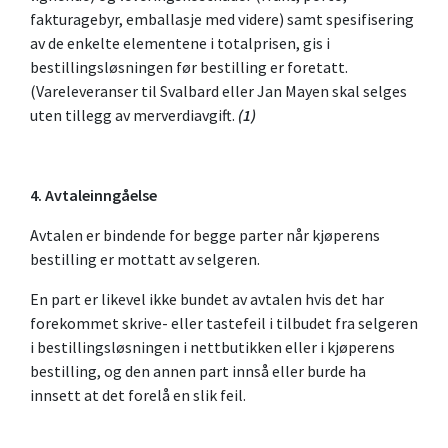
fakturagebyr, emballasje med videre) samt spesifisering
av de enkelte elementene i totalprisen, gis i
bestillingsløsningen før bestilling er foretatt.
(Vareleveranser til Svalbard eller Jan Mayen skal selges
uten tillegg av merverdiavgift.
(1)
4. Avtaleinngåelse
Avtalen er bindende for begge parter når kjøperens
bestilling er mottatt av selgeren.
En part er likevel ikke bundet av avtalen hvis det har
forekommet skrive- eller tastefeil i tilbudet fra selgeren
i bestillingsløsningen i nettbutikken eller i kjøperens
bestilling, og den annen part innså eller burde ha
innsett at det forelå en slik feil.