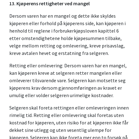
13. Kjøperens rettigheter ved mangel
Dersom varen har en mangel og dette ikke skyldes
kjøperen eller forhold på kjøperens side, kan kjøperen i
henhold til reglene i forbrukerkjøpsloven kapittel 6
etter omstendighetene holde kjøpesummen tilbake,
velge mellom retting og omlevering, kreve prisavslag,
kreve avtalen hevet og erstatning fra selgeren.
Retting eller omlevering: Dersom varen har en mangel,
kan kjøperen kreve at selgeren retter mangelen eller
omleverer tilsvarende vare. Selgeren kan motsette seg
kjøperens krav dersom gjennomføringen av kravet er
umulig eller volder selgeren urimelige kostnader.
Selgeren skal foreta rettingen eller omleveringen innen
rimelig tid. Retting eller omlevering skal foretas uten
kostnad for kjøperen, uten risiko for at kjøperen ikke får
dekket sine utlegg og uten vesentlig ulempe for
kjøperen. Selgeren kan ikke foreta mer enn to forsøk på