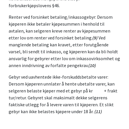
forbrukerkjøpslovens §46.
Renter ved forsinket betaling/inkassogebyr: Dersom
kjøperen ikke betaler kjøpesummen i henhold til
avtalen, kan selgeren kreve renter av kjøpesummen
etter lov om renter ved forsinket betaling.
(9)
Ved
manglende betaling kan kravet, etter forutgående
varsel, bli sendt til inkasso, og kjøperen kan da bli holdt
ansvarlig for gebyrer etter lov om inkassovirksomhet og
annen inndrivning av forfalte pengekrav.
(10)
Gebyr ved uavhentede ikke-forskuddsbetalte varer:
Dersom kjøperen unnlater å hente ubetalte varer, kan
selgeren belaste kjøper med et gebyr på kr + frakt
tur/retur. Gebyret skal maksimalt dekke selgerens
faktiske utlegg for å levere varen til kjøperen. Et slikt
gebyr kan ikke belastes kjøpere under 18 år.
(11)