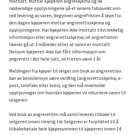
mottatt. Mottar kjøperen angreskjema og de
nødvendige opplysningene på et senere tidspunkt enn
ved levering av varen, begynner angrefristen å løpe fra
den dagen kjøperen mottar angrerettsskjema og
opplysningene. Har kjøperen ikke mottatt tilstrekkelig
informasjon eller angrerettsskjema, vil angrefristen
likevel gå ut 3 måneder etter at varen er mottatt.
Dersom kjøperen ikke har fått informasjon om
angrerett i det hele tatt, vil fristen være 1 år.
Meldingen fra kjøper til selger om bruk av angreretten
bør av bevishensyn være skriftlig (angrerettsskjema, e-
post, telefaks eller brev), og den må inneholde
opplysninger om hvordan kjøperen vil returnere varen til
selgeren.
Ved bruk av angreretten må varen leveres tilbake til
selgeren innen rimelig tid. Selgeren er forpliktet til å
tilbakebetale hele kjøpesummen til kjøperen innen 14