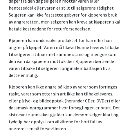
dager fra den dag selgeren mottar varen eller
henteseddel eller varen er stilt til selgerens rådighet.
Selgeren kan ikke fastsette gebyrer for kjøperens bruk
av angreretten, men selgeren kan kreve at kjøperen skal
betale kostnadene for returforsendelsen.
Kjøperen kan undersøke produktet før han eller hun
angrer på kjøpet. Varen må likevel kunne leveres tilbake
til selgeren i tilnærmet samme stand og mengde som
den var i da kjøperen mottok den. Kjøperen bør sende
varen tilbake til selgeren i originalemballasjen hvis
dette er mulig.
Kjøperen kan ikke angre på kjøp av varer som forringes
raskt, varer som etter sin art ikke kan tilbakeleveres,
eller på lyd- og bildeopptak (herunder CDer, DVDer) eller
datamaskinprogrammer hvor forseglingen er brutt. Det
sistnevnte unntaket gjelder kun dersom selger klart og
tydelig har opplyst om vilkårene for bortfall av
angreretten på forseglingen.