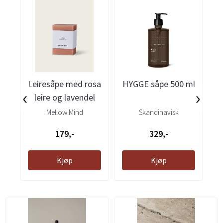
Leiresåpe med rosa
HYGGE såpe 500 ml
S
‹
›
leire og lavendel
Mellow Mind
Skandinavisk
179,-
329,-
Kjøp
Kjøp