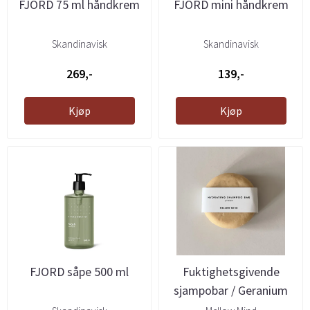
FJORD 75 ml håndkrem
FJORD mini håndkrem
Skandinavisk
Skandinavisk
269,-
139,-
Kjøp
Kjøp
FJORD såpe 500 ml
Fuktighetsgivende
sjampobar / Geranium