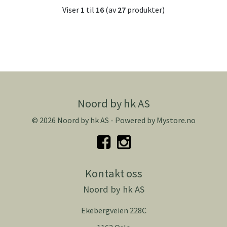
Viser
1
til
16
(av
27
produkter)
Noord by hk AS
© 2026 Noord by hk AS - Powered by
Mystore.no
Kontakt oss
Noord by hk AS
Ekebergveien 228C