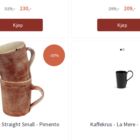
230,-
209,-
329,-
299,-
Kjøp
Kjøp
-30%
 Straight Small - Pimento
Kaffekrus - La Mere -