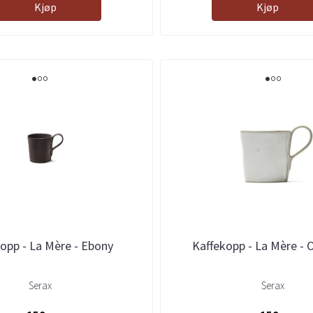
Kjøp
Kjøp
opp - La Mère - Ebony
Kaffekopp - La Mère - O
Serax
Serax