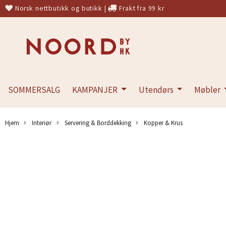
Norsk nettbutikk og butikk
|
Frakt fra 99 kr
SOMMERSALG
KAMPANJER
Utendørs
Møbler
Hjem
Interiør
Servering & Borddekking
Kopper & Krus