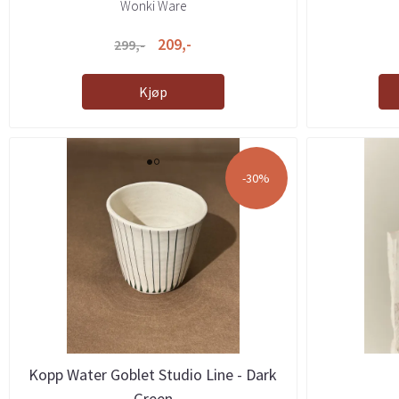
Wonki Ware
209,-
299,-
Kjøp
-30%
Kopp Water Goblet Studio Line - Dark
Green