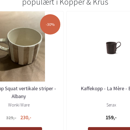
populært i
Kopper & Krus
-30%
p Squat vertikale striper -
Kaffekopp - La Mère -
Albany
Wonki Ware
Serax
230,-
159,-
329,-