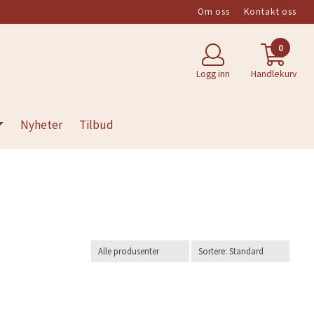
Om oss
Kontakt oss
0
Logg inn
Handlekurv
Nyheter
Tilbud