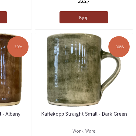
325,-
Kjøp
-30%
-30%
 - Albany
Kaffekopp Straight Small - Dark Green
Wonki Ware