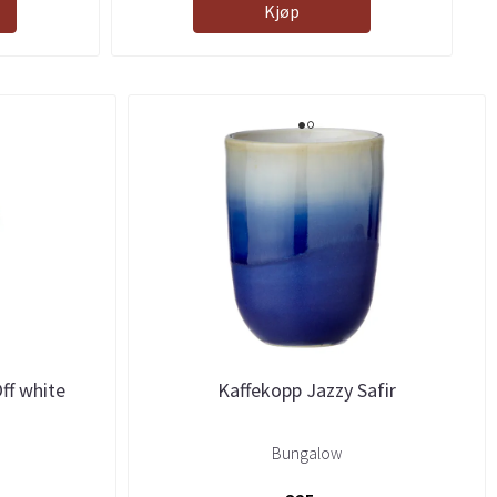
Kjøp
ff white
Kaffekopp Jazzy Safir
Bungalow