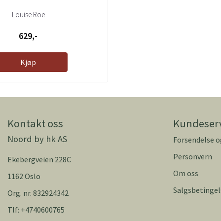
Louise Roe
629,-
Kjøp
Kontakt oss
Kundeser
Noord by hk AS
Forsendelse o
Personvern
Ekebergveien 228C
Om oss
1162 Oslo
Salgsbetingel
Org. nr. 832924342
Tlf:
+4740600765