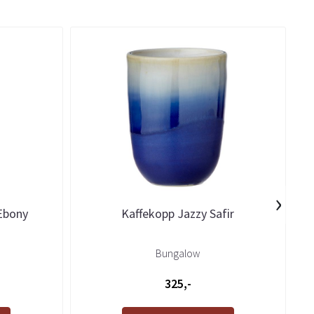
›
 Ebony
Kaffekopp Jazzy Safir
Bungalow
325,-