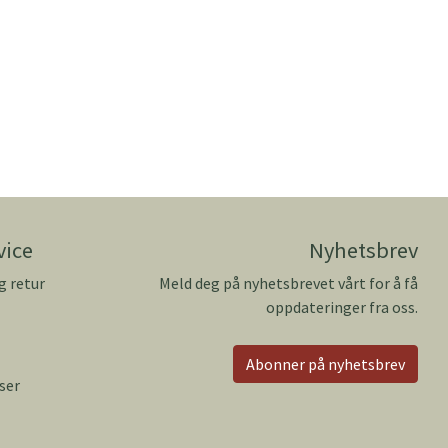
vice
Nyhetsbrev
g retur
Meld deg på nyhetsbrevet vårt for å få
oppdateringer fra oss.
Abonner på nyhetsbrev
ser