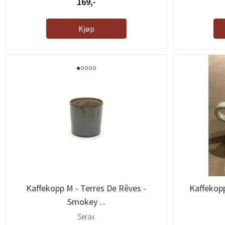
169,-
Kjøp
Kaffekopp M - Terres De Rêves -
Kaffekopp
Smokey ...
Serax