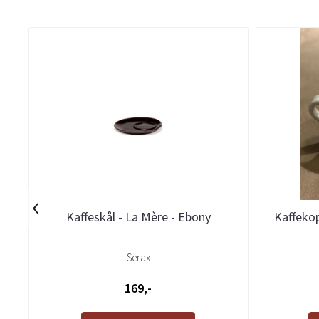
‹
Kaffeskål - La Mère - Ebony
Kaffekop
Serax
169,-