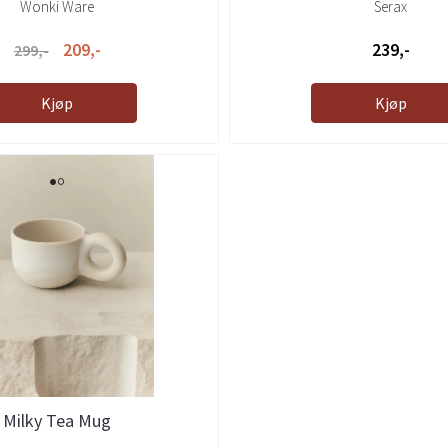
Wonki Ware
Serax
209,-
239,-
299,-
Kjøp
Kjøp
Milky Tea Mug