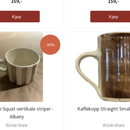
159,-
159,-
Kjøp
Kjøp
-30%
 Squat vertikale striper -
Kaffekopp Straight Small
Albany
Wonki Ware
Wonki Ware