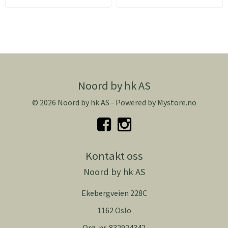
Noord by hk AS
© 2026 Noord by hk AS - Powered by
Mystore.no
Kontakt oss
Noord by hk AS
Ekebergveien 228C
1162 Oslo
Org. nr. 832924342