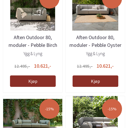
Aften Outdoor 80,
Aften Outdoor 80,
moduler - Pebble Birch
moduler - Pebble Oyster
Ygg & Lyng
Ygg & Lyng
10.621,-
10.621,-
12.495,-
12.495,-
Kjøp
Kjøp
-15%
-15%