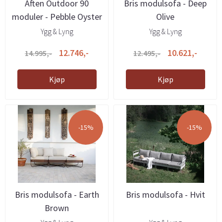
Aften Outdoor 90
Bris modulsofa - Deep
moduler - Pebble Oyster
Olive
Ygg & Lyng
Ygg & Lyng
12.746,-
10.621,-
14.995,-
12.495,-
Kjøp
Kjøp
-15%
-15%
Bris modulsofa - Earth
Bris modulsofa - Hvit
Brown