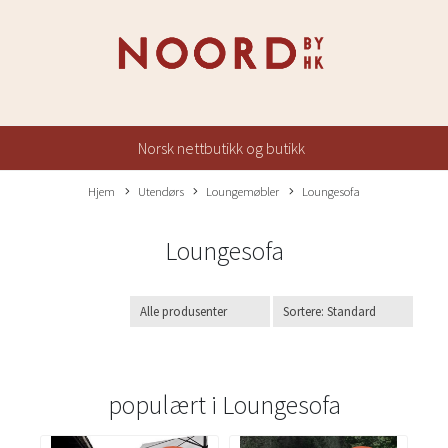
Norsk nettbutikk og butikk
Hjem
Utendørs
Loungemøbler
Loungesofa
Loungesofa
populært i
Loungesofa