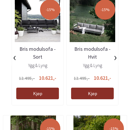
-15%
-15%
Bris modulsofa -
Bris modulsofa -
‹
›
Sort
Hvit
Ygg & Lyng
Ygg & Lyng
10.621,-
10.621,-
12.495,-
12.495,-
Kjøp
Kjøp
-15%
-15%