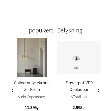
populært i
Belysning
Collector lysekrone,
Flowerpot VP9
‹
›
3 - Krem
Oppladbar
Bordlampe - Chrome
Audo Copenhagen
&Tradition
11.395,-
2.995,-