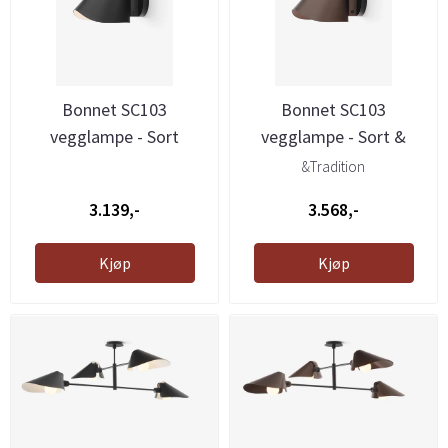
Bonnet SC103
Bonnet SC103
vegglampe - Sort
vegglampe - Sort &
Bronse
&Tradition
3.139,-
3.568,-
Kjøp
Kjøp