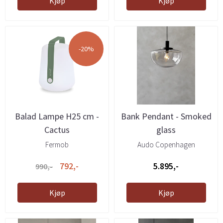
Kjøp
Kjøp
-20%
Balad Lampe H25 cm -
Bank Pendant - Smoked
Cactus
glass
Fermob
Audo Copenhagen
792,-
5.895,-
990,-
Kjøp
Kjøp