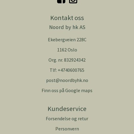
Kontakt oss
Noord by hk AS
Ekebergveien 228C
1162 Oslo
Org. nr. 832924342
Tlf:
+4740600765
post@noordbyhk.no
Finn oss på Google maps
Kundeservice
Forsendelse og retur
Personvern