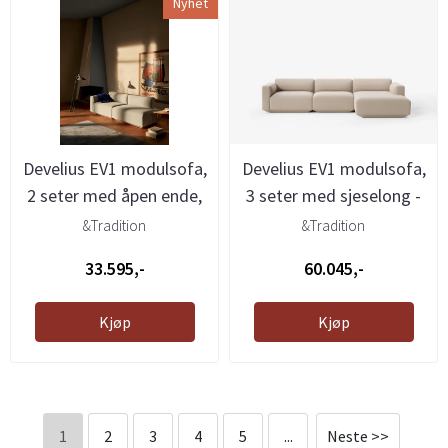
Nyhet
Develius EV1 modulsofa,
Develius EV1 modulsofa,
2 seter med åpen ende,
3 seter med sjeselong -
...
...
&Tradition
&Tradition
33.595,-
60.045,-
Kjøp
Kjøp
1
2
3
4
5
...
Neste >>