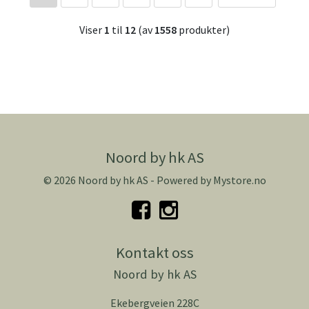
Viser
1
til
12
(av
1558
produkter)
Noord by hk AS
© 2026 Noord by hk AS - Powered by
Mystore.no
Kontakt oss
Noord by hk AS
Ekebergveien 228C