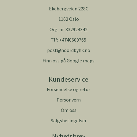
Ekebergveien 228C
1162 Oslo
Org. nr. 832924342
Tlf:
+4740600765
post@noordbyhk.no
Finn oss på Google maps
Kundeservice
Forsendelse og retur
Personvern
Om oss
Salgsbetingelser
Nyhetsbrev