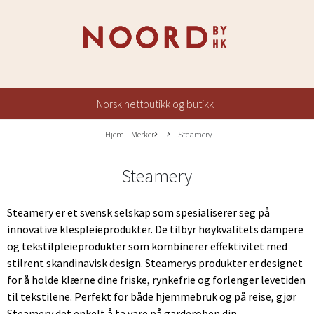
Norsk nettbutikk og butikk
Hjem
Merker
Steamery
Steamery
Steamery er et svensk selskap som spesialiserer seg på
innovative klespleieprodukter. De tilbyr høykvalitets dampere
og tekstilpleieprodukter som kombinerer effektivitet med
stilrent skandinavisk design. Steamerys produkter er designet
for å holde klærne dine friske, rynkefrie og forlenger levetiden
til tekstilene. Perfekt for både hjemmebruk og på reise, gjør
Steamery det enkelt å ta vare på garderoben din.