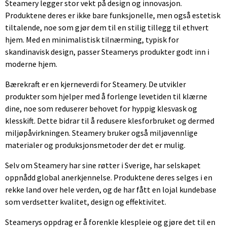
Steamery legger stor vekt på design og innovasjon.
Produktene deres er ikke bare funksjonelle, men også estetisk
tiltalende, noe som gjør dem til en stilig tillegg til ethvert
hjem. Med en minimalistisk tilnærming, typisk for
skandinavisk design, passer Steamerys produkter godt inn i
moderne hjem.
Bærekraft er en kjerneverdi for Steamery. De utvikler
produkter som hjelper med å forlenge levetiden til klærne
dine, noe som reduserer behovet for hyppig klesvask og
klesskift. Dette bidrar til å redusere klesforbruket og dermed
miljøpåvirkningen. Steamery bruker også miljøvennlige
materialer og produksjonsmetoder der det er mulig.
Selv om Steamery har sine røtter i Sverige, har selskapet
oppnådd global anerkjennelse. Produktene deres selges i en
rekke land over hele verden, og de har fått en lojal kundebase
som verdsetter kvalitet, design og effektivitet.
Steamerys oppdrag er å forenkle klespleie og gjøre det til en