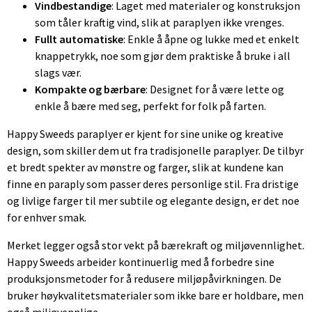
Vindbestandige
: Laget med materialer og konstruksjon
som tåler kraftig vind, slik at paraplyen ikke vrenges.
Fullt automatiske
: Enkle å åpne og lukke med et enkelt
knappetrykk, noe som gjør dem praktiske å bruke i all
slags vær.
Kompakte og bærbare
: Designet for å være lette og
enkle å bære med seg, perfekt for folk på farten.
Happy Sweeds paraplyer er kjent for sine unike og kreative
design, som skiller dem ut fra tradisjonelle paraplyer. De tilbyr
et bredt spekter av mønstre og farger, slik at kundene kan
finne en paraply som passer deres personlige stil. Fra dristige
og livlige farger til mer subtile og elegante design, er det noe
for enhver smak.
Merket legger også stor vekt på bærekraft og miljøvennlighet.
Happy Sweeds arbeider kontinuerlig med å forbedre sine
produksjonsmetoder for å redusere miljøpåvirkningen. De
bruker høykvalitetsmaterialer som ikke bare er holdbare, men
også miljøvennlige.