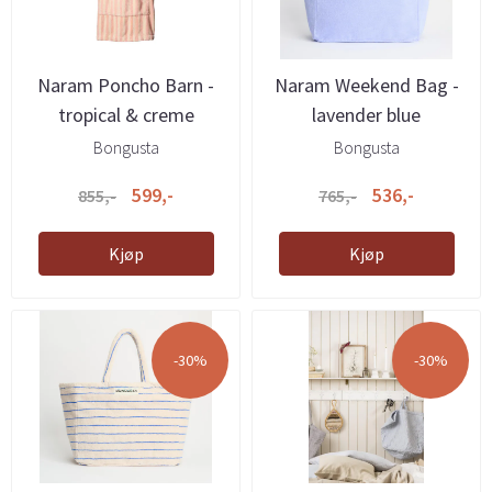
Naram Poncho Barn -
Naram Weekend Bag -
tropical & creme
lavender blue
Bongusta
Bongusta
599,-
536,-
855,-
765,-
Kjøp
Kjøp
-30%
-30%