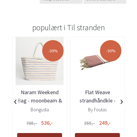
populært i
Til stranden
-30%
-30%
Naram Weekend
Flat Weave
N
‹
›
Bag - moonbeam &
strandhåndkle -
-
ultramarine
pudder rosa
Bongusta
By Foutas
536,-
249,-
765,-
355,-