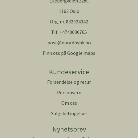
Ekebergveien 228C
1162 Oslo
Org. nr. 832924342
Tlf:
+4740600765
post@noordbyhk.no
Finn oss på Google maps
Kundeservice
Forsendelse og retur
Personvern
Om oss
Salgsbetingelser
Nyhetsbrev