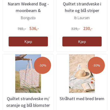
Naram Weekend Bag -
Quiltet strandveske i
moonbeam &
hvite og blå striper
ultramarine
Bongusta
Ib Laursen
536,-
230,-
765,-
329,-
Kjøp
Kjøp
-30%
-30%
Quiltet strandveske m/
Stråhatt med bred brem
oransje og blå blomster