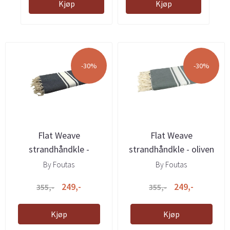
Kjøp
Kjøp
-30%
-30%
Flat Weave
Flat Weave
strandhåndkle -
strandhåndkle - oliven
marineblå
By Foutas
By Foutas
249,-
249,-
355,-
355,-
Kjøp
Kjøp