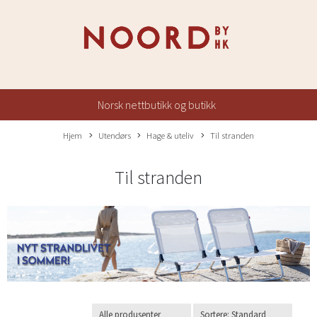
Norsk nettbutikk og butikk
Hjem
Utendørs
Hage & uteliv
Til stranden
Til stranden