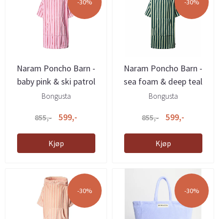
-30%
-30%
Naram Poncho Barn -
Naram Poncho Barn -
baby pink & ski patrol
sea foam & deep teal
Bongusta
Bongusta
599,-
599,-
855,-
855,-
Kjøp
Kjøp
-30%
-30%