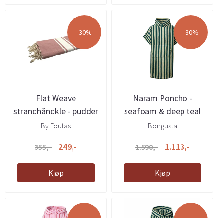
-30%
-30%
Flat Weave
Naram Poncho -
strandhåndkle - pudder
seafoam & deep teal
rosa
By Foutas
Bongusta
249,-
1.113,-
355,-
1.590,-
Kjøp
Kjøp