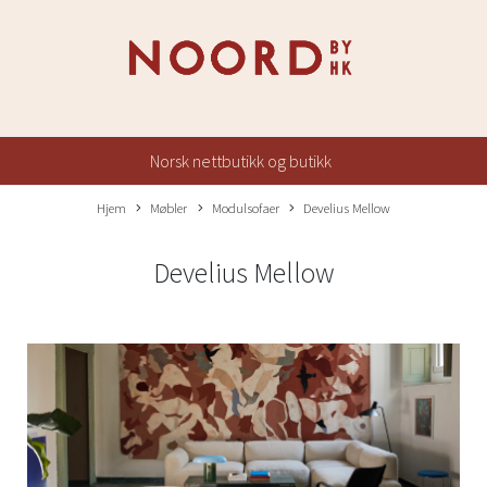
Norsk nettbutikk og butikk
Hjem
Møbler
Modulsofaer
Develius Mellow
Develius Mellow