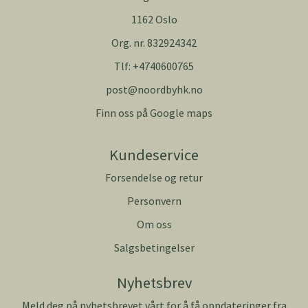
1162 Oslo
Org. nr. 832924342
Tlf:
+4740600765
post@noordbyhk.no
Finn oss på Google maps
Kundeservice
Forsendelse og retur
Personvern
Om oss
Salgsbetingelser
Nyhetsbrev
Meld deg på nyhetsbrevet vårt for å få oppdateringer fra