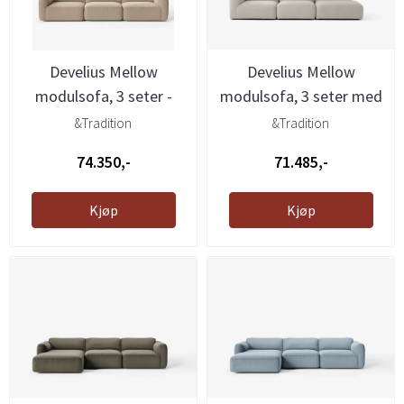
Develius Mellow
Develius Mellow
modulsofa, 3 seter -
modulsofa, 3 seter med
Karakorum ...
åpen ende ...
&Tradition
&Tradition
74.350,-
71.485,-
Kjøp
Kjøp