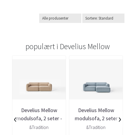
populært i
Develius Mellow
Develius Mellow
Develius Mellow
‹
›
modulsofa, 2 seter -
modulsofa, 2 seter
m
Karakorum ...
med sjeselong ...
&Tradition
&Tradition