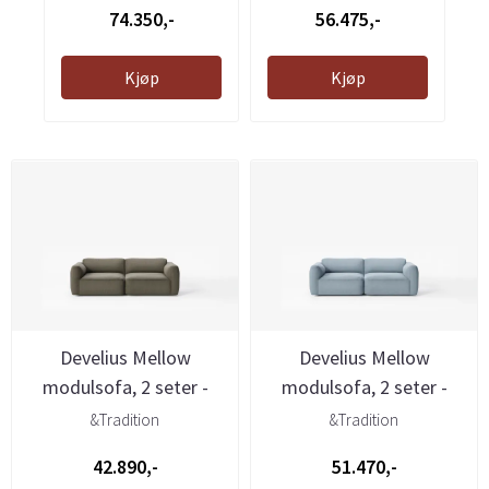
74.350,-
56.475,-
Kjøp
Kjøp
Develius Mellow
Develius Mellow
modulsofa, 2 seter -
modulsofa, 2 seter -
Barnum 08, ...
Cifrado 741, ...
&Tradition
&Tradition
42.890,-
51.470,-