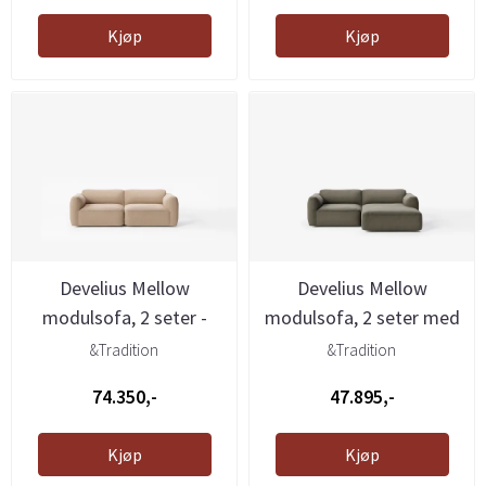
Kjøp
Kjøp
Develius Mellow
Develius Mellow
modulsofa, 2 seter -
modulsofa, 2 seter med
Karakorum ...
sjeselong ...
&Tradition
&Tradition
74.350,-
47.895,-
Kjøp
Kjøp