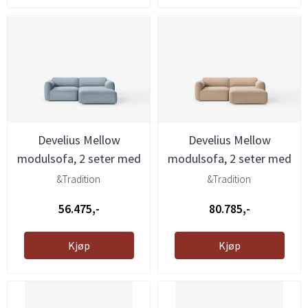
Develius Mellow
Develius Mellow
modulsofa, 2 seter med
modulsofa, 2 seter med
sjeselong ...
sjeselong ...
&Tradition
&Tradition
56.475,-
80.785,-
Kjøp
Kjøp