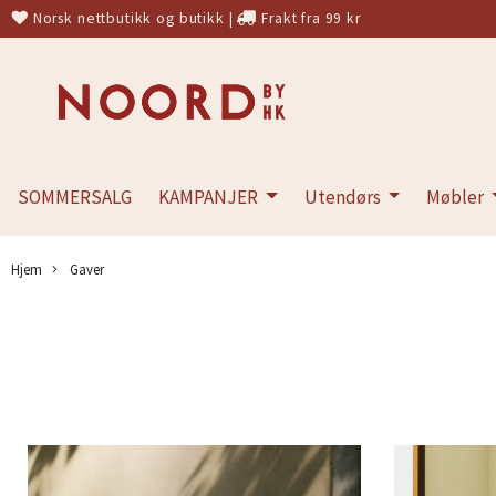
Norsk nettbutikk og butikk
|
Frakt fra 99 kr
SOMMERSALG
KAMPANJER
Utendørs
Møbler
Hjem
Gaver