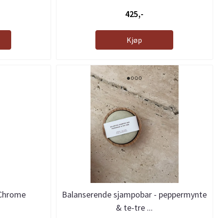
425,-
Kjøp
 Chrome
Balanserende sjampobar - peppermynte
& te-tre ...