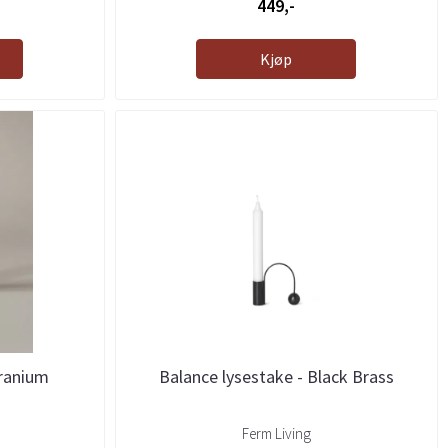
449,-
Kjøp
eranium
Balance lysestake - Black Brass
Ferm Living