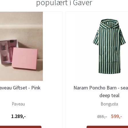
populært i
Gaver
aveau Giftset - Pink
Naram Poncho Barn - se
deep teal
Paveau
Bongusta
1.289,-
599,-
855,-