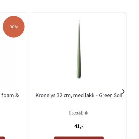
-30%
›
a foam &
Kronelys 32 cm, med lakk - Green Soil
Ester&Erik
41,-