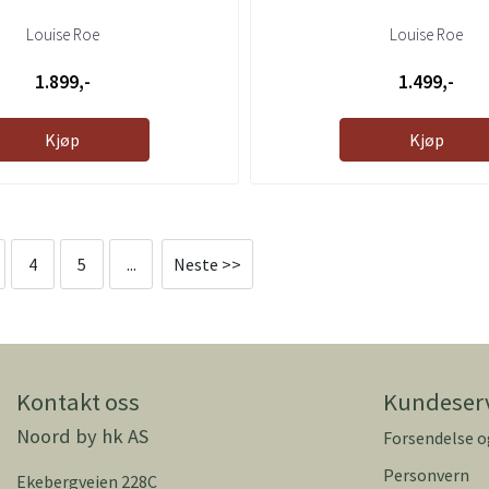
Louise Roe
Louise Roe
1.899,-
1.499,-
Kjøp
Kjøp
4
5
...
Neste >>
Kontakt oss
Kundeser
Noord by hk AS
Forsendelse o
Personvern
Ekebergveien 228C