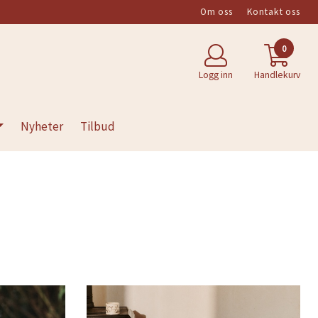
Om oss
Kontakt oss
0
Logg inn
Handlekurv
Nyheter
Tilbud