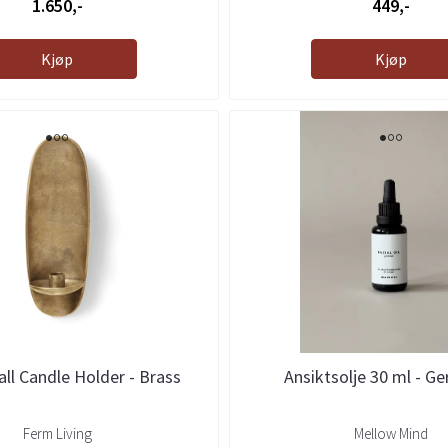
1.650,-
449,-
Kjøp
Kjøp
ll Candle Holder - Brass
Ansiktsolje 30 ml - G
Ferm Living
Mellow Mind