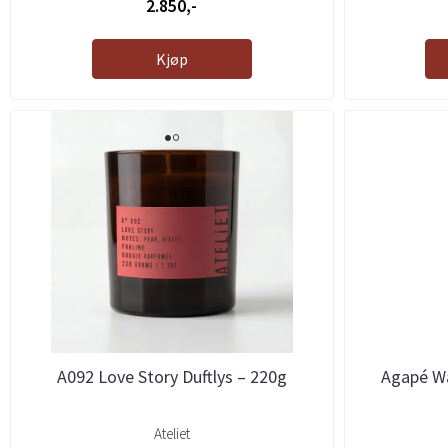
2.850,-
Kjøp
A092 Love Story Duftlys – 220g
Agapé Wa
Ateliet