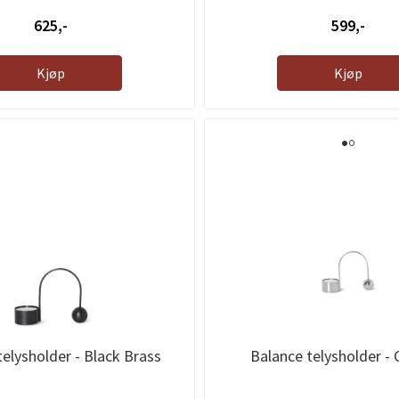
625,-
599,-
Kjøp
Kjøp
telysholder - Black Brass
Balance telysholder -