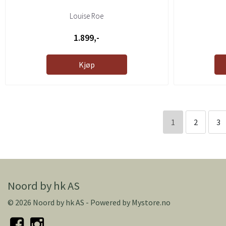
Louise Roe
1.899,-
Kjøp
1
2
3
Noord by hk AS
© 2026 Noord by hk AS - Powered by
Mystore.no