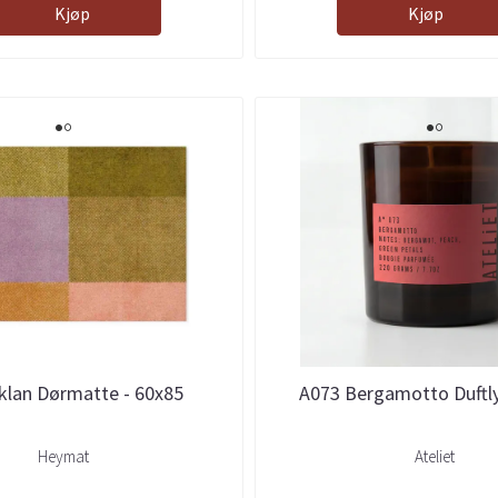
Kjøp
Kjøp
klan Dørmatte - 60x85
A073 Bergamotto Duftly
Heymat
Ateliet