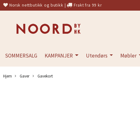
Norsk nettbutikk og butikk
|
Frakt fra 99 kr
SOMMERSALG
KAMPANJER
Utendørs
Møbler
Hjem
Gaver
Gavekort