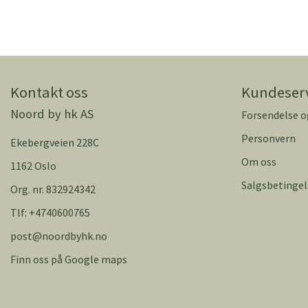
Kontakt oss
Kundeser
Noord by hk AS
Forsendelse o
Personvern
Ekebergveien 228C
Om oss
1162 Oslo
Salgsbetingel
Org. nr. 832924342
Tlf:
+4740600765
post@noordbyhk.no
Finn oss på Google maps