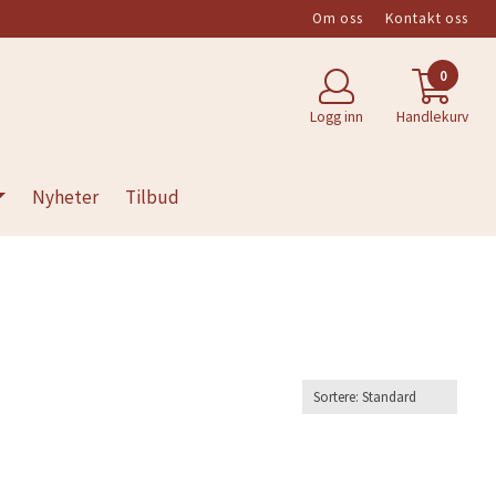
Om oss
Kontakt oss
0
Logg inn
Handlekurv
Nyheter
Tilbud