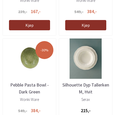
Wonki Ware
Wonki Ware
167,-
384,-
239,-
549,-
Kjøp
Kjøp
-30%
Pebble Pasta Bowl -
Silhouette Dyp Tallerken
Dark Green
M, Hvit
Wonki Ware
Serax
384,-
215,-
549,-