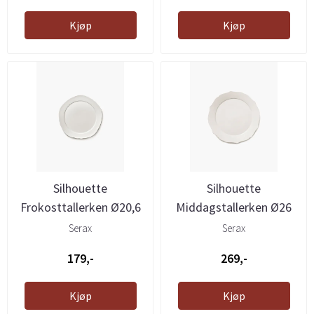
Kjøp
Kjøp
Silhouette
Silhouette
Frokosttallerken Ø20,6
Middagstallerken Ø26
cm, Hvit
cm, Hvit
Serax
Serax
179,-
269,-
Kjøp
Kjøp