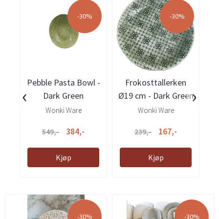
-30%
-30%
Pebble Pasta Bowl -
Frokosttallerken
‹
›
Dark Green
Ø19 cm - Dark Green
h
Wonki Ware
Wonki Ware
384,-
167,-
549,-
239,-
Kjøp
Kjøp
-30%
-30%