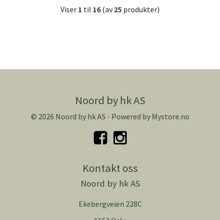
Viser
1
til
16
(av
25
produkter)
Noord by hk AS
© 2026 Noord by hk AS - Powered by
Mystore.no
Kontakt oss
Noord by hk AS
Ekebergveien 228C