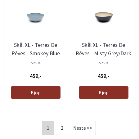
Skål XL - Terres De
Skål XL - Terres De
Rêves - Smokey Blue
Rêves - Misty Grey/Dark
Blue
Serax
Serax
459,-
459,-
Kjøp
Kjøp
1
2
Neste >>