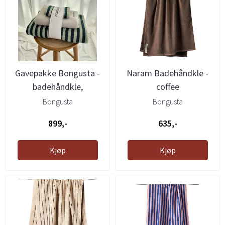
Gavepakke Bongusta -
Naram Badehåndkle -
badehåndkle,
coffee
håndhåndkle og ...
Bongusta
Bongusta
899,-
635,-
Kjøp
Kjøp