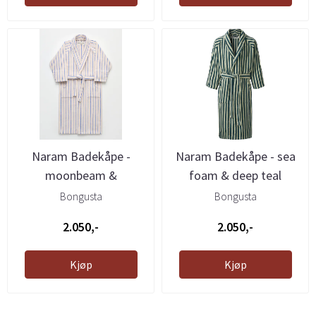
Naram Badekåpe -
Naram Badekåpe - sea
moonbeam &
foam & deep teal
ultramarine
Bongusta
Bongusta
2.050,-
2.050,-
Kjøp
Kjøp