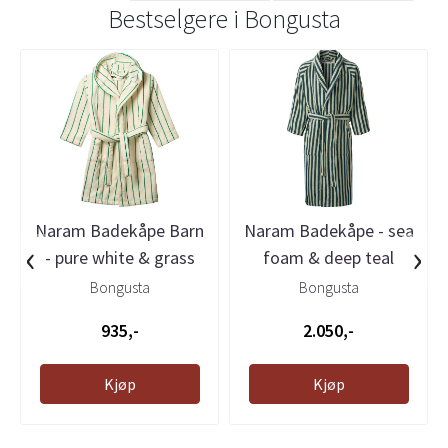
Bestselgere i
Bongusta
Naram Badekåpe Barn
Naram Badekåpe - sea
‹
›
- pure white & grass
foam & deep teal
Bongusta
Bongusta
935,-
2.050,-
Kjøp
Kjøp