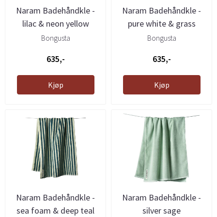
Naram Badehåndkle -
Naram Badehåndkle -
lilac & neon yellow
pure white & grass
Bongusta
Bongusta
635,-
635,-
Kjøp
Kjøp
Naram Badehåndkle -
Naram Badehåndkle -
sea foam & deep teal
silver sage