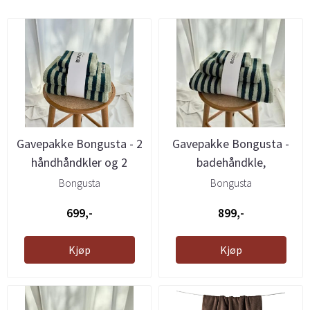
Gavepakke Bongusta - 2
Gavepakke Bongusta -
håndhåndkler og 2
badehåndkle,
kluter, ...
håndhåndkle og ...
Bongusta
Bongusta
699,-
899,-
Kjøp
Kjøp