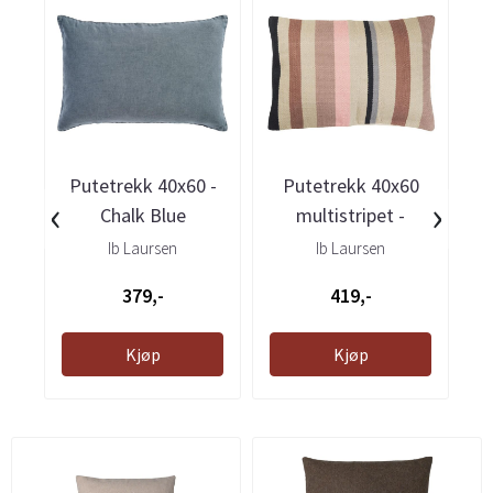
Putetrekk 40x60 -
Putetrekk 40x60
Pu
‹
›
Chalk Blue
multistripet -
rosa/grå/brun
Ib Laursen
Ib Laursen
379,-
419,-
Kjøp
Kjøp