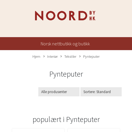
Norsk nettbutikk og butikk
Hjem
Interiør
Tekstiler
Pynteputer
Pynteputer
populært i
Pynteputer