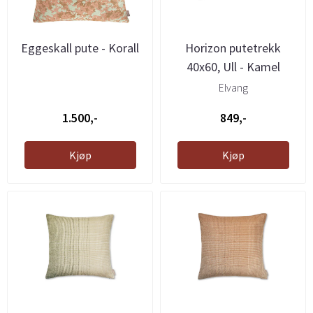
Eggeskall pute - Korall
Horizon putetrekk
40x60, Ull - Kamel
Elvang
1.500,-
849,-
Kjøp
Kjøp