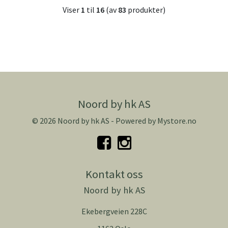
Viser
1
til
16
(av
83
produkter)
Noord by hk AS
© 2026 Noord by hk AS - Powered by
Mystore.no
Kontakt oss
Noord by hk AS
Ekebergveien 228C