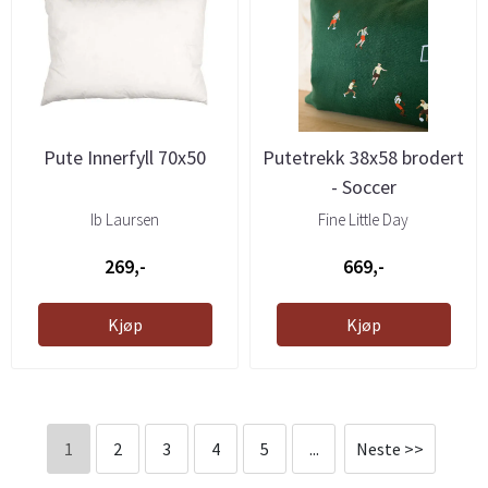
Pute Innerfyll 70x50
Putetrekk 38x58 brodert
- Soccer
Ib Laursen
Fine Little Day
269,-
669,-
Kjøp
Kjøp
1
2
3
4
5
...
Neste >>