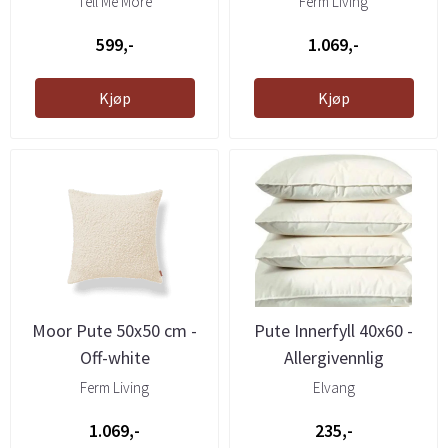
Tell Me More
Ferm Living
599,-
1.069,-
Kjøp
Kjøp
Moor Pute 50x50 cm -
Pute Innerfyll 40x60 -
Off-white
Allergivennlig
Ferm Living
Elvang
1.069,-
235,-