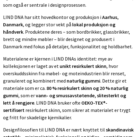
som også er sentrale i designprosessen.
LIND DNA har sitt hovedkontor og produksjon i
Aarhus,
Danmark
, og legger stor vekt på
lokal produksjon og
håndverk
. Produktene deres – som bordbrikker, glassbrikker,
brett og mindre møbler – blir designet og produsert i
Danmark med fokus på detaljer, funksjonalitet og holdbarhet.
Materialene er kjernen i LIND DNAs identitet: mye av
kolleksjonen er laget av et
unikt resirkulert skinn
, hvor
overskuddsskinn fra møbel- og moteindustrien blir renset,
granuleret og kombinert med
naturlig gummi
. Dette gir et
materiale som er ca.
80 % resirkulert skinn og 20 % naturlig
gummi
, som er
vann- og smussavstøtende, slitesterkt og
lett å rengjøre
. LIND DNA bruker ofte
OEKO-TEX®-
sertifisert
resirkulert skinn, som sikrer at materialet er trygt
og fritt for skadelige kjemikalier.
Designfilosofien til LIND DNA er nært knyttet til
skandinavisk
estetikk
– minimalistisk, funksjonell og tidløs – samtidig som