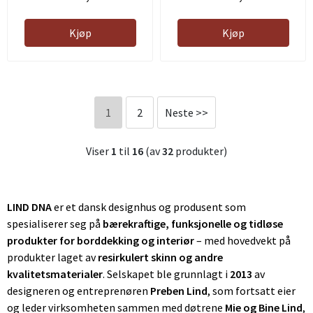
Kjøp
Kjøp
1
2
Neste >>
Viser
1
til
16
(av
32
produkter)
LIND DNA
er et dansk designhus og produsent som
spesialiserer seg på
bærekraftige, funksjonelle og tidløse
produkter for borddekking og interiør
– med hovedvekt på
produkter laget av
resirkulert skinn og andre
kvalitetsmaterialer
. Selskapet ble grunnlagt i
2013
av
designeren og entreprenøren
Preben Lind
, som fortsatt eier
og leder virksomheten sammen med døtrene
Mie og Bine Lind
,