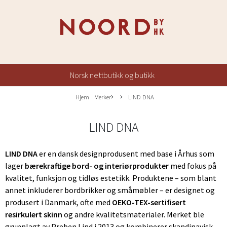
Norsk nettbutikk og butikk
Hjem
Merker
LIND DNA
LIND DNA
LIND DNA
er en dansk designprodusent med base i Århus som
lager
bærekraftige bord- og interiørprodukter
med fokus på
kvalitet, funksjon og tidløs estetikk. Produktene – som blant
annet inkluderer bordbrikker og småmøbler – er designet og
produsert i Danmark, ofte med
OEKO-TEX-sertifisert
resirkulert skinn
og andre kvalitetsmaterialer. Merket ble
grunnlagt av Preben Lind i 2013 og kombinerer skandinavisk