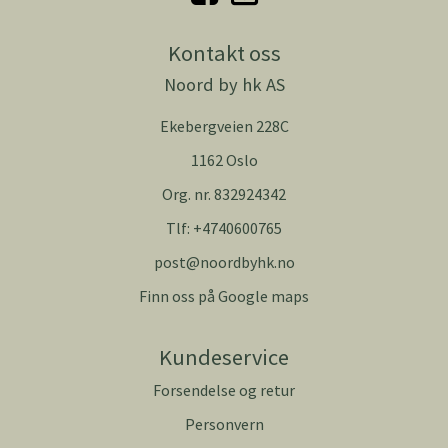
Kontakt oss
Noord by hk AS
Ekebergveien 228C
1162 Oslo
Org. nr. 832924342
Tlf:
+4740600765
post@noordbyhk.no
Finn oss på Google maps
Kundeservice
Forsendelse og retur
Personvern