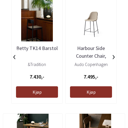
Betty TK14 Barstol
Harbour Side
B
‹
›
Counter Chair,
Polstret
&Tradition
Audo Copenhagen
7.430,-
7.495,-
Kjøp
Kjøp