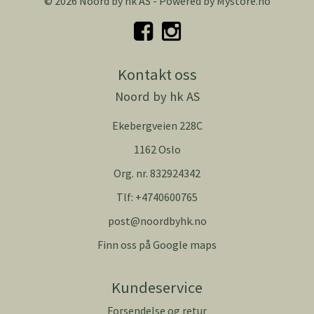
© 2026 Noord by hk AS - Powered by
Mystore.no
Kontakt oss
Noord by hk AS
Ekebergveien 228C
1162 Oslo
Org. nr. 832924342
Tlf:
+4740600765
post@noordbyhk.no
Finn oss på Google maps
Kundeservice
Forsendelse og retur