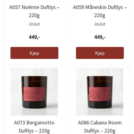
A057 Noémie Duftlys –
A059 Måneskin Duftlys –
220g
220g
Ateliet
Ateliet
449,-
449,-
Kjøp
Kjøp
A073 Bergamotto
A086 Cabana Room
Duftlys – 220g
Duftlys – 220g