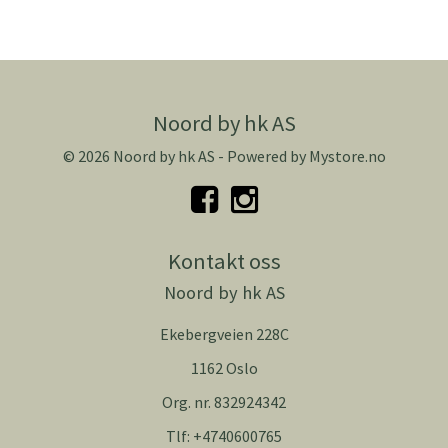
Noord by hk AS
© 2026 Noord by hk AS - Powered by
Mystore.no
Kontakt oss
Noord by hk AS
Ekebergveien 228C
1162 Oslo
Org. nr. 832924342
Tlf:
+4740600765