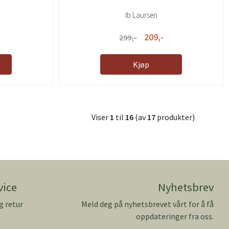
Ib Laursen
209,-
299,-
Kjøp
Viser
1
til
16
(av
17
produkter)
vice
Nyhetsbrev
g retur
Meld deg på nyhetsbrevet vårt for å få
oppdateringer fra oss.