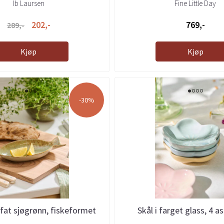
Ib Laursen
Fine Little Day
202,-
769,-
289,-
Kjøp
Kjøp
-30%
fat sjøgrønn, fiskeformet
Skål i farget glass, 4 a