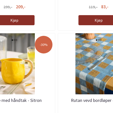
209,-
83,-
299,-
119,-
Kjøp
Kjøp
-30%
med håndtak - Sitron
Rutan vevd bordløper 