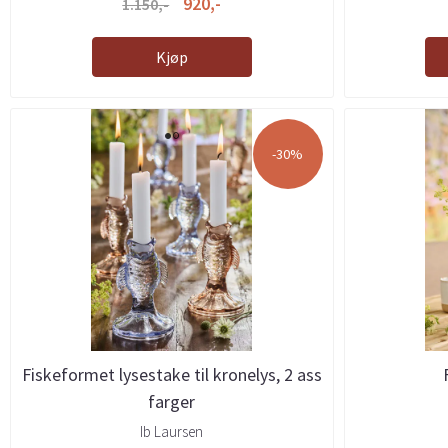
920,-
1.150,-
Kjøp
-30%
Fiskeformet lysestake til kronelys, 2 ass
farger
Ib Laursen