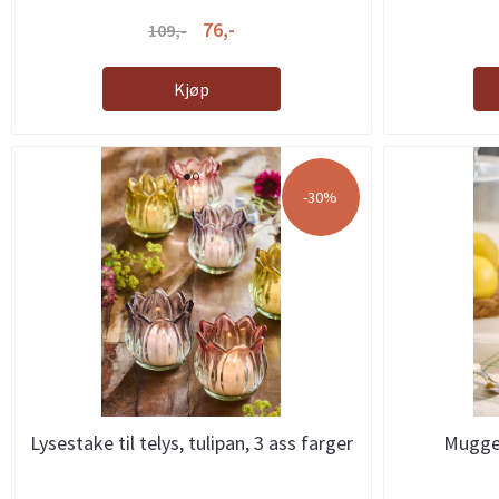
76,-
109,-
Kjøp
-30%
Lysestake til telys, tulipan, 3 ass farger
Mugge 