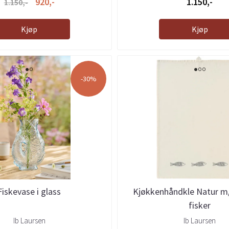
920,-
1.150,-
1.150,-
Kjøp
Kjøp
-30%
Fiskevase i glass
Kjøkkenhåndkle Natur m
fisker
Ib Laursen
Ib Laursen