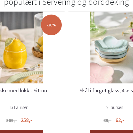
populært i
Servering og borddeking
-30%
kke med lokk - Sitron
Skål i farget glass, 4 as
Ib Laursen
Ib Laursen
258,-
62,-
369,-
89,-