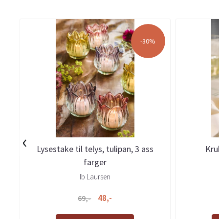
-30%
‹
Lysestake til telys, tulipan, 3 ass
Kru
farger
Ib Laursen
48,-
69,-