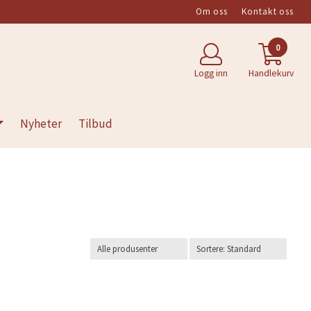
Om oss
Kontakt oss
0
Logg inn
Handlekurv
Nyheter
Tilbud