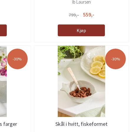
Ib Laursen
559,-
799,-
Kjøp
-30%
-30%
ss farger
Skål i hvitt, fiskeformet