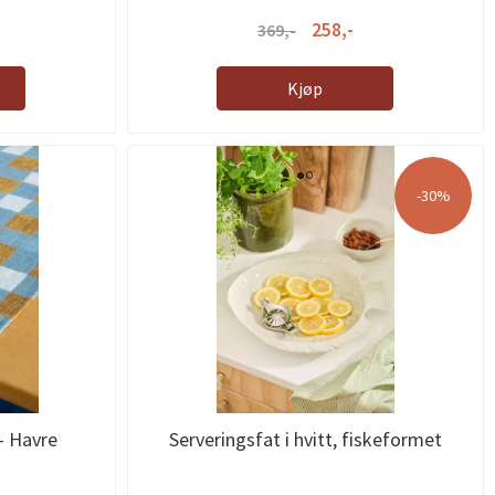
258,-
369,-
Kjøp
-30%
- Havre
Serveringsfat i hvitt, fiskeformet