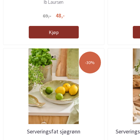
Ib Laursen
48,-
69,-
Kjøp
-30%
Serveringsfat sjøgrønn
Serverings