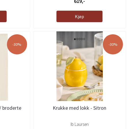
619,-
Kjøp
-30%
-30%
/ broderte
Krukke med lokk - Sitron
Ib Laursen