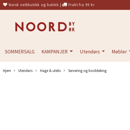
Norsk nettbutikk og butikk
|
Frakt fra 99 kr
SOMMERSALG
KAMPANJER
Utendørs
Møbler
Hjem
Utendørs
Hage & uteliv
Servering og borddeking