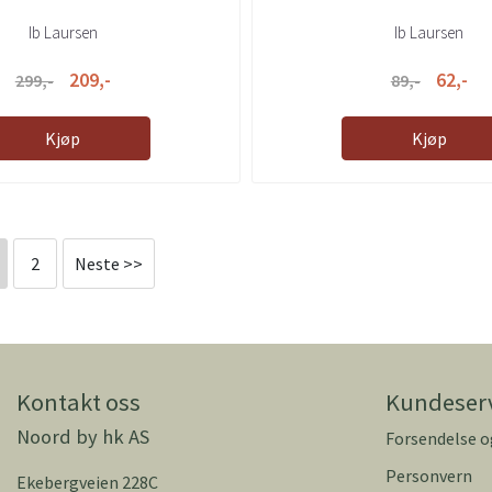
Ib Laursen
Ib Laursen
209,-
62,-
299,-
89,-
Kjøp
Kjøp
2
Neste >>
Kontakt oss
Kundeser
Noord by hk AS
Forsendelse o
Personvern
Ekebergveien 228C