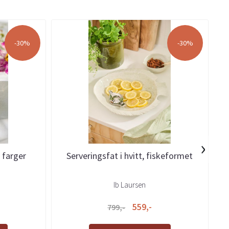
-30%
-30%
›
s farger
Serveringsfat i hvitt, fiskeformet
Ib Laursen
559,-
799,-