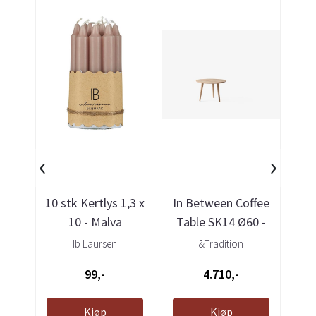
‹
›
10 stk Kertlys 1,3 x
In Between Coffee
Ik
10 - Malva
Table SK14 Ø60 -
Oiled oak
Ib Laursen
&Tradition
99,-
4.710,-
Kjøp
Kjøp