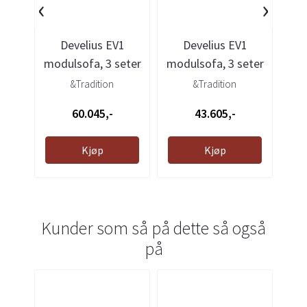
‹
›
Develius EV1
Develius EV1
D
modulsofa, 3 seter
modulsofa, 3 seter
mod
med sjeselong - ...
- Clay 0003
-
&Tradition
&Tradition
60.045,-
43.605,-
Kjøp
Kjøp
Kunder som så på dette så også
på