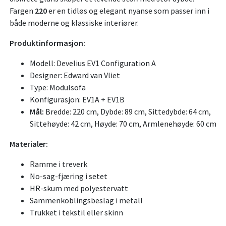
Fargen
220
er en tidløs og elegant nyanse som passer inn i
både moderne og klassiske interiører.
Produktinformasjon:
Modell: Develius EV1 Configuration A
Designer: Edward van Vliet
Type: Modulsofa
Konfigurasjon: EV1A + EV1B
Mål:
Bredde: 220 cm, Dybde: 89 cm, Sittedybde: 64 cm,
Sittehøyde: 42 cm, Høyde: 70 cm, Armlenehøyde: 60 cm
Materialer:
Ramme i treverk
No-sag-fjæring i setet
HR-skum med polyestervatt
Sammenkoblingsbeslag i metall
Trukket i tekstil eller skinn