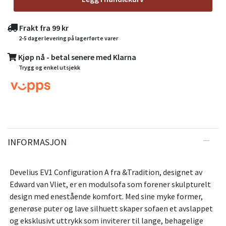
Frakt fra 99 kr
2-5 dager levering på lagerførte varer
Kjøp nå - betal senere med Klarna
Trygg og enkel utsjekk
INFORMASJON
Develius EV1 Configuration A fra &Tradition, designet av
Edward van Vliet, er en modulsofa som forener skulpturelt
design med enestående komfort. Med sine myke former,
generøse puter og lave silhuett skaper sofaen et avslappet
og eksklusivt uttrykk som inviterer til lange, behagelige