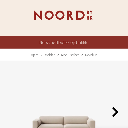
Norsk nettbutikk og butikk
Hjem
Møbler
Modulsofaer
Develius