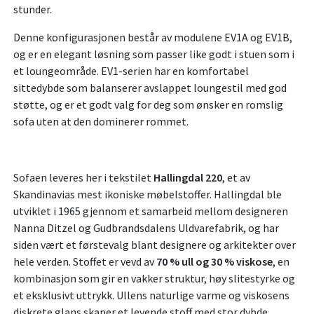
stunder.
Denne konfigurasjonen består av modulene EV1A og EV1B,
og er en elegant løsning som passer like godt i stuen som i
et loungeområde. EV1-serien har en komfortabel
sittedybde som balanserer avslappet loungestil med god
støtte, og er et godt valg for deg som ønsker en romslig
sofa uten at den dominerer rommet.
Sofaen leveres her i tekstilet
Hallingdal 220
, et av
Skandinavias mest ikoniske møbelstoffer. Hallingdal ble
utviklet i 1965 gjennom et samarbeid mellom designeren
Nanna Ditzel og Gudbrandsdalens Uldvarefabrik, og har
siden vært et førstevalg blant designere og arkitekter over
hele verden. Stoffet er vevd av
70 % ull og 30 % viskose
, en
kombinasjon som gir en vakker struktur, høy slitestyrke og
et eksklusivt uttrykk. Ullens naturlige varme og viskosens
diskrete glans skaper et levende stoff med stor dybde.