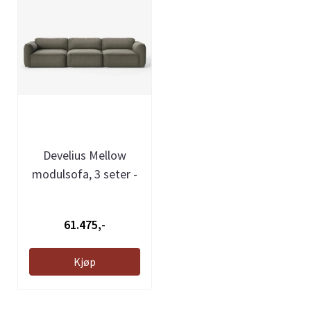
Develius Mellow
modulsofa, 3 seter -
Barnum 08, ...
61.475,-
Kjøp