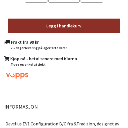
Legg i handlekurv
Frakt fra 99 kr
2-5 dager levering på lagerførte varer
Kjøp nå - betal senere med Klarna
Trygg og enkel utsjekk
INFORMASJON
Develius EV1 Configuration B/C fra &Tradition, designet av