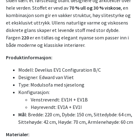
siden vært et førstevalg blant designere og arkitekter over
hele verden. Stoffet er vevd av
70 % ull og 30 % viskose
, en
kombinasjon som gir en vakker struktur, høy slitestyrke og
et eksklusivt uttrykk. Ullens naturlige varme og viskosens
diskrete glans skaper et levende stoff med stor dybde.
Fargen
220
er en tidløs og elegant nyanse som passer inn i
både moderne og klassiske interiører.
Produktinformasjon:
Modell: Develius EV1 Configuration B/C
Designer: Edward van Vliet
Type: Modulsofa med sjeselong
Konfigurasjon:
Venstrevendt: EV1H + EV1B
Høyrevendt: EV1A + EV1I
Mål:
Bredde: 220 cm, Dybde: 150 cm, Sittedybde: 64 cm,
Sittehøyde: 42 cm, Høyde: 70 cm, Armlenehøyde: 60 cm
Materialer: