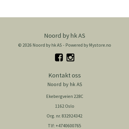
Noord by hk AS
© 2026 Noord by hk AS - Powered by
Mystore.no
Kontakt oss
Noord by hk AS
Ekebergveien 228C
1162 Oslo
Org. nr. 832924342
Tlf:
+4740600765