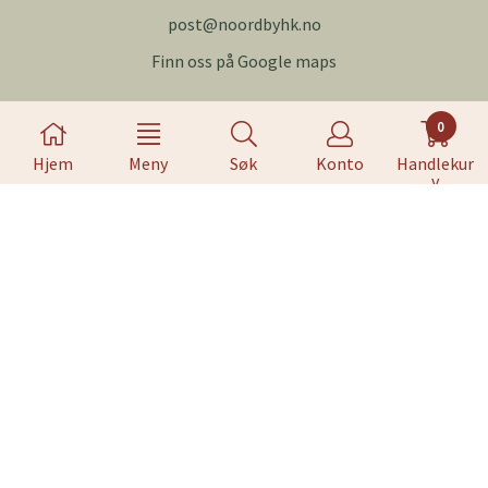
post@noordbyhk.no
Finn oss på Google maps
Kundeservice
0
Forsendelse og retur
Hjem
Meny
Søk
Konto
Handlekur
v
Personvern
Om oss
Salgsbetingelser
Nyhetsbrev
Meld deg på nyhetsbrevet vårt for å få oppdateringer fra
oss.
Abonner på nyhetsbrev