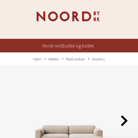
Norsk nettbutikk og butikk
Hjem
Møbler
Modulsofaer
Develius