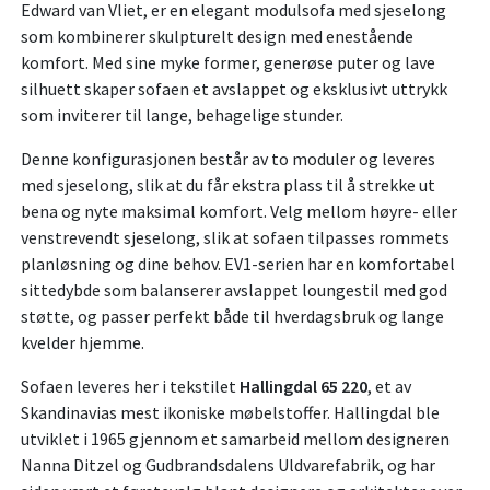
Edward van Vliet, er en elegant modulsofa med sjeselong
som kombinerer skulpturelt design med enestående
komfort. Med sine myke former, generøse puter og lave
silhuett skaper sofaen et avslappet og eksklusivt uttrykk
som inviterer til lange, behagelige stunder.
Denne konfigurasjonen består av to moduler og leveres
med sjeselong, slik at du får ekstra plass til å strekke ut
bena og nyte maksimal komfort. Velg mellom høyre- eller
venstrevendt sjeselong, slik at sofaen tilpasses rommets
planløsning og dine behov. EV1-serien har en komfortabel
sittedybde som balanserer avslappet loungestil med god
støtte, og passer perfekt både til hverdagsbruk og lange
kvelder hjemme.
Sofaen leveres her i tekstilet
Hallingdal 65 220
, et av
Skandinavias mest ikoniske møbelstoffer. Hallingdal ble
utviklet i 1965 gjennom et samarbeid mellom designeren
Nanna Ditzel og Gudbrandsdalens Uldvarefabrik, og har