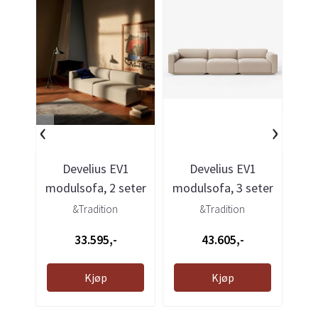
‹
›
Develius EV1
Develius EV1
modulsofa, 2 seter
modulsofa, 3 seter
mod
med åpen ende, ...
- Hallingdal 220
&Tradition
&Tradition
33.595,-
43.605,-
Kjøp
Kjøp