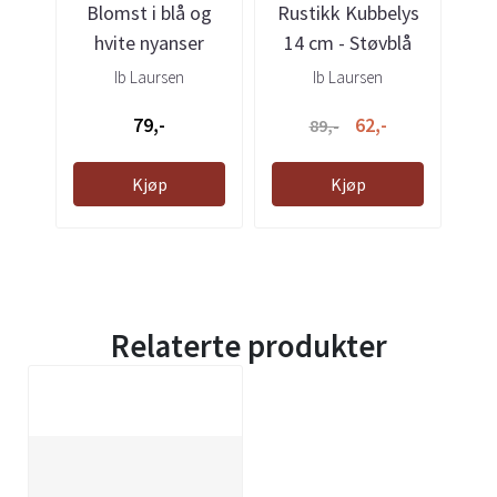
Blomst i blå og
Rustikk Kubbelys
Bl
hvite nyanser
14 cm - Støvblå
Ib Laursen
Ib Laursen
79,-
62,-
89,-
Kjøp
Kjøp
Relaterte produkter