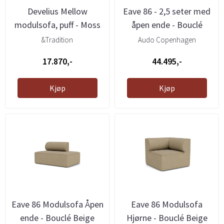
Develius Mellow
Eave 86 - 2,5 seter med
modulsofa, puff - Moss
åpen ende - Bouclé
04, ...
Beige
&Tradition
Audo Copenhagen
17.870,-
44.495,-
Kjøp
Kjøp
Eave 86 Modulsofa Åpen
Eave 86 Modulsofa
ende - Bouclé Beige
Hjørne - Bouclé Beige