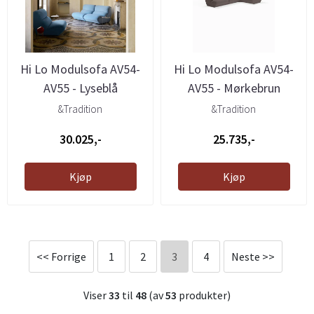
Hi Lo Modulsofa AV54-
Hi Lo Modulsofa AV54-
AV55 - Lyseblå
AV55 - Mørkebrun
&Tradition
&Tradition
30.025,-
25.735,-
Kjøp
Kjøp
<< Forrige
1
2
3
4
Neste >>
Viser
33
til
48
(av
53
produkter)