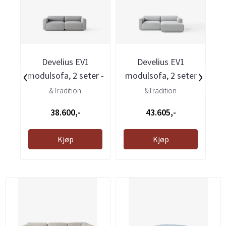
Develius EV1
Develius EV1
‹
›
modulsofa, 2 seter -
modulsofa, 2 seter
Clay 0003
med sjeselong - ...
&Tradition
&Tradition
38.600,-
43.605,-
Kjøp
Kjøp