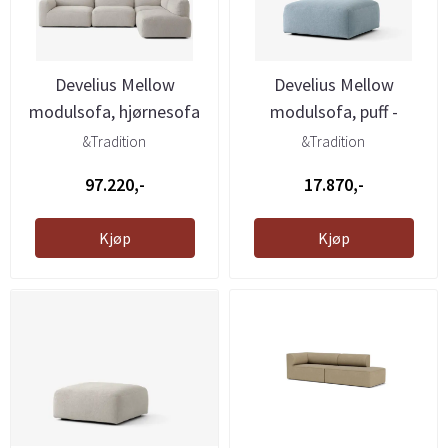
Develius Mellow
Develius Mellow
modulsofa, hjørnesofa
modulsofa, puff -
med åpen ...
Cifrado 741, ...
&Tradition
&Tradition
97.220,-
17.870,-
Kjøp
Kjøp