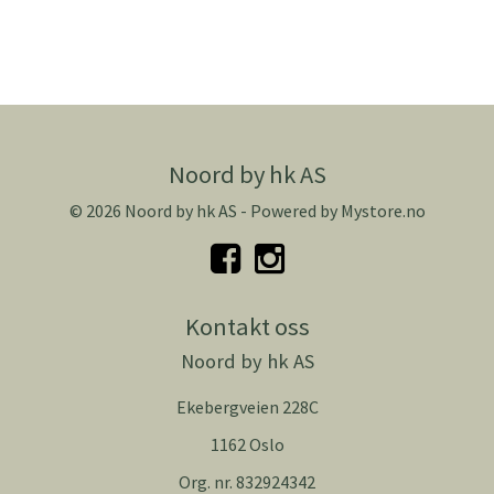
Noord by hk AS
© 2026 Noord by hk AS - Powered by
Mystore.no
Kontakt oss
Noord by hk AS
Ekebergveien 228C
1162 Oslo
Org. nr. 832924342